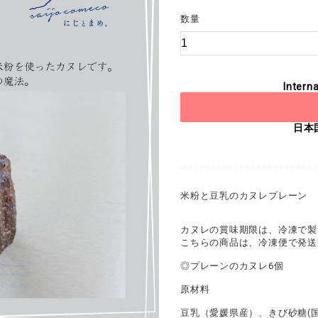
数量
Interna
日本
米粉と豆乳のカヌレプレーン 
カヌレの賞味期限は、冷凍で製
こちらの商品は、冷凍便で発送
◎プレーンのカヌレ6個
原材料
豆乳（愛媛県産）、きび砂糖(